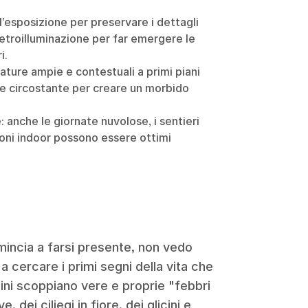
 l’esposizione per preservare i dettagli
 retroilluminazione per far emergere le
i.
drature ampie e contestuali a primi piani
ne circostante per creare un morbido
: anche le giornate nuvolose, i sentieri
oni indoor possono essere ottimi
mincia a farsi presente, non vedo
a cercare i primi segni della vita che
rdini scoppiano vere e proprie "febbri
 dei ciliegi in fiore, dei glicini e