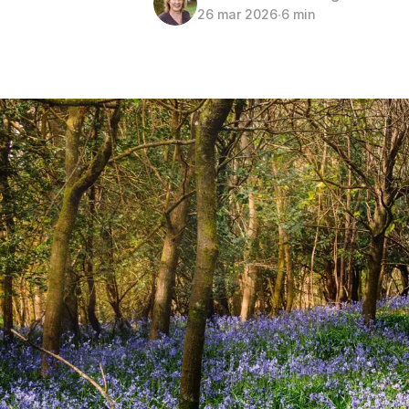
26 mar 2026
∙
6 min