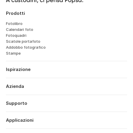
A custodirli, ci pensa Popsa.
Prodotti
Fotolibro
Calendari foto
Fotoquadri
Scatole portafoto
Addobbo fotografico
Stampe
Ispirazione
Viaggi
Matrimoni
Azienda
Fidanzamenti
Chi siamo
Nascite
Caratteristiche
Supporto
Anniversari
Tecnologia
Compleanni
Accedi
Opportunità di lavoro
Momenti salienti dell'anno
Cronologia ordini
Applicazioni
Affiliates
San Valentino
Centro assistenza
Sostenibilità
Festa della Mamma
Popsa per iOS
Contatto
Offerte