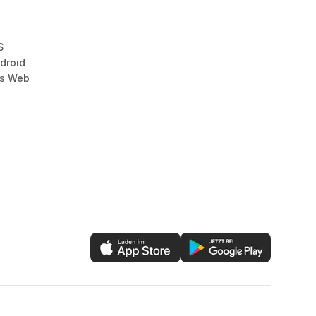
S
droid
as Web