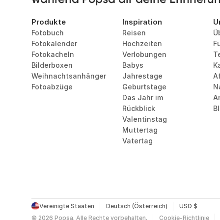
Produkte
Inspiration
U
Fotobuch
Reisen
Ü
Fotokalender
Hochzeiten
F
Fotokacheln
Verlobungen
T
Bilderboxen
Babys
Ka
Weihnachtsanhänger
Jahrestage
Af
Fotoabzüge
Geburtstage
N
Das Jahr im 
A
Rückblick
B
Valentinstag
Muttertag
Vatertag
Vereinigte Staaten
Deutsch (Österreich)
USD $
©
2026
Popsa.
Alle Rechte vorbehalten.
Cookie-Richtlinie