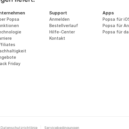
nternehmen
Support
Apps
ber Popsa
Anmelden
Popsa für iO
unktionen
Bestellverlauf
Popsa für An
echnologie
Hilfe-Center
Popsa für d
rriere
Kontakt
filiates
achhaltigkeit
ngebote
lack Friday
Datenschutzrichtlinie
Servicebedingungen