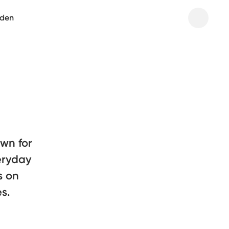
aden
wn for
veryday
s on
s.