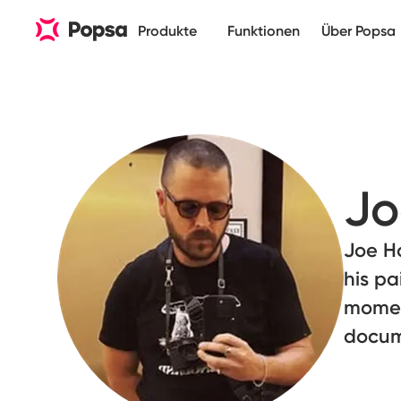
Produkte
Funktionen
Über Popsa
Jo
Joe H
his pa
momen
docum