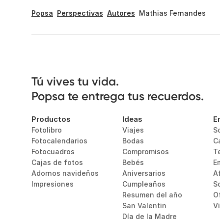
Popsa
Perspectivas
Autores
Mathias Fernandes
Tú vives tu vida.

Popsa te entrega tus recuerdos.
Productos
Ideas
E
Fotolibro
Viajes
S
Fotocalendarios
Bodas
C
Fotocuadros
Compromisos
T
Cajas de fotos
Bebés
E
Adornos navideños
Aniversarios
Af
Impresiones
Cumpleaños
S
Resumen del año
O
San Valentin
V
Día de la Madre