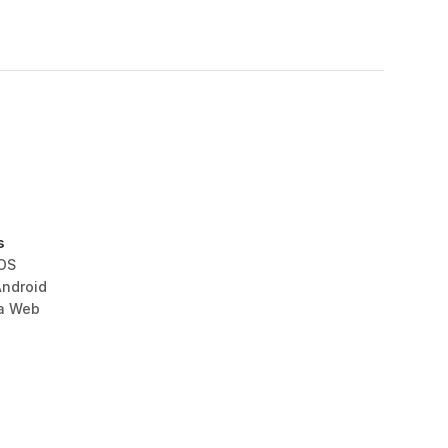
s
iOS
Android
la Web