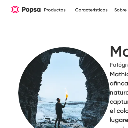
Productos
Características
Sobre 
Ma
Fotógr
Mathia
afinc
natura
captur
el col
lugare