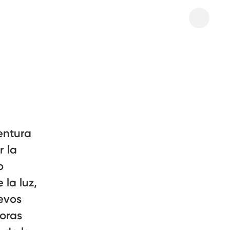
entura
r la
o
 la luz,
uevos
doras