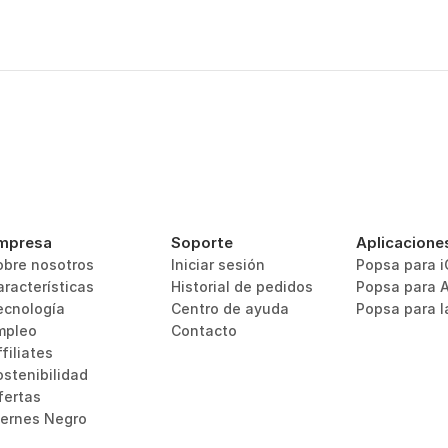
mpresa
Soporte
Aplicacione
obre nosotros
Iniciar sesión
Popsa para 
aracterísticas
Historial de pedidos
Popsa para 
ecnología
Centro de ayuda
Popsa para 
mpleo
Contacto
filiates
ostenibilidad
fertas
iernes Negro